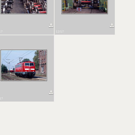
17
12/17
17