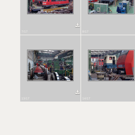
7/17
8/17
13/17
14/17