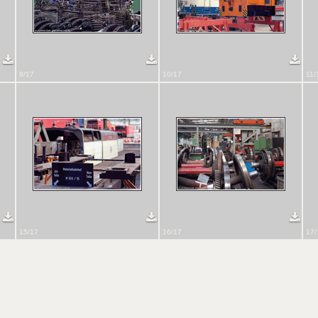
9/17
10/17
11/
15/17
16/17
17/